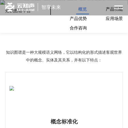
水蜜桃着色入口知识图谱平台是一套知识图谱全生命周期管
智享未来
理平台。采用自然语言处理和知识图谱技术打造，提供可视
概览
产品功能
知识图谱平台
化的知识图谱构建与管理功能，并提供面向知识服务和应用
产品优势
应用场景
的知识图谱标准开发套件。
合作咨询
知识图谱是一种大规模语义网络，它以结构化的形式描述客观世界
中的概念、实体及其关系，并有以下特点：
概念标准化